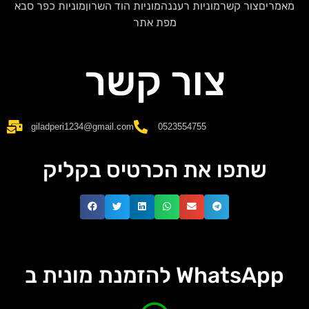
מאמרים
צור קשר
מוניות רעננה
מוניות הוד השרון
מוניות כפר סבא
מפת אתר
צור קשר
giladperi1234@gmail.com
0523554755
שתפו את הכרטיס בקליק
להזמנת מונית ב WhatsApp